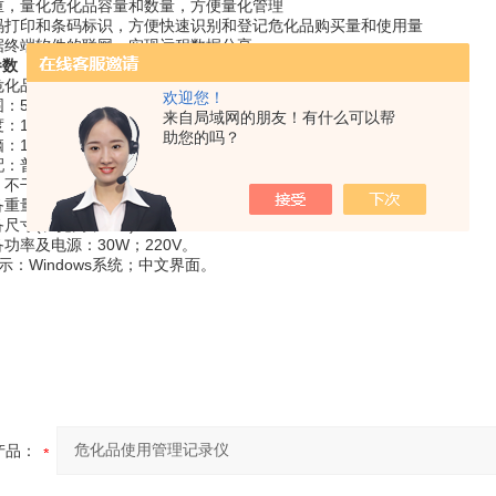
重，量化危化品容量和数量，方便量化管理
码打印和条码标识，方便快速识别和登记危化品购买量和使用量
据终端软件的联网，实现远程数据分享
参数
危化品种类：强酸；强碱；有机物；固态化学品；液态化学品等。
欢迎您！
5g-20kg。
来自局域网的朋友！有什么可以帮
：1g。
助您的吗？
：15寸触屏电脑终端
配：普通电脑或笔记本电脑；
：不干胶标签打印机
重量：5kg
寸(长宽高，mm)：318*360*118
功率及电源：30W；220V。
示：Windows系统；中文界面。
产品：