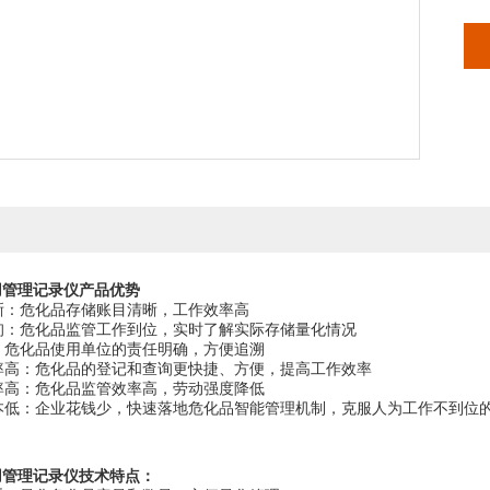
不
人
设
用管理记录仪
产品优势
晰：危化品存储账目清晰，工作效率高
询：危化品监管工作到位，实时了解实际存储量化情况
：危化品使用单位的责任明确，方便追溯
率高：危化品的登记和查询更快捷、方便，提高工作效率
率高：危化品监管效率高，劳动强度降低
本低：企业花钱少，快速落地危化品智能管理机制，克服人为工作不到位
用管理记录仪
技术特点：