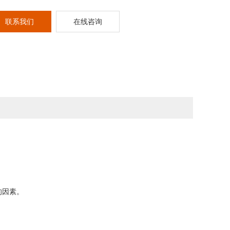
到具体人员；危化品进行人工登记和管理，效率低；监管职能
联系我们
在线咨询
员现场盘点和管理效率低，不能远程监管；危化品的存储管理
备昂贵，费用成本高等问题。
的因素。