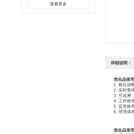
查看更多
详细说明：
危化品使
1. 账目清
2. 实时查
3. 可追溯
4. 工作效
5. 监管效
6. 管理成
危化品使