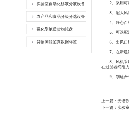
2、采用可调
实验室自动化移液分液设备
3、配大风量
农产品和食品分级分选设备
4、静态百级
强化型纸质货物托盘
5、可选配装
货物溯源鉴真数据标签
6、出风口散
7、在新建洁
8、风机采用
在过滤器终阻
9、别适合于
上一篇：
光谱
下一篇：
实验