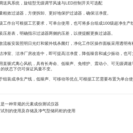
送风系统，旋钮型无级调节风速与LED控制开关可选配
粗效过滤器，方便拆卸、更好地保护过滤器，确保洁净度。
工作台可根据工艺要求，可单台使用，也可将多台组成100级超净生产
压差表，明确指示过滤器两侧的压差，以便提醒更换过滤器。
流板安装照明日光灯和紫外线杀菌灯，净化工作区操作面板采用透明有
净室、洁净厂房改造中，即可提高洁净度，降低噪音和减少振动，也可
直驱式离心风机，具有长寿命、低噪声、免维护、震动小、可无级调速等
力的状态下仍可保证风量不变。
组装成净生产线，低噪声、可移动等优点,可根据工艺需要布置为单台使用
仪是一种常规的元素成份测试仪器
室试剂的使用及存储及净气型储药柜的使用