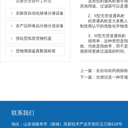
实验安全操作工作台
这类型的通风柜通常很小
其他用途。过滤器可以是通
实验室自动化移液分液设备
2、II型无管道通风
此类通风柜是大多数人面对
农产品和食品分级分选设备
制造商认可的危险化学物质
3、III型无管道通
强化型纸质货物托盘
很简单，这种类型是指带有
效。功效是指效率，而不是
货物溯源鉴真数据标签
便获得更换过滤器的时间。
上一篇：
全自动农药残留检
下一篇：
光谱仪是一种常规
联系我们
地址：山东省曲阜市（陵城）高新技术产业开发区玉兰路618号