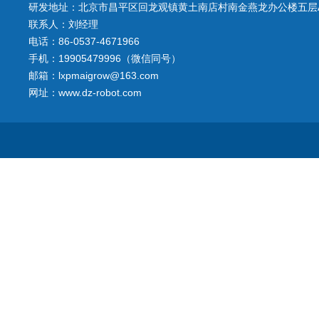
研发地址：北京市昌平区回龙观镇黄土南店村南金燕龙办公楼五层A
联系人：刘经理
电话：86-0537-4671966
手机：19905479996（微信同号）
邮箱：lxpmaigrow@163.com
网址：www.dz-robot.com