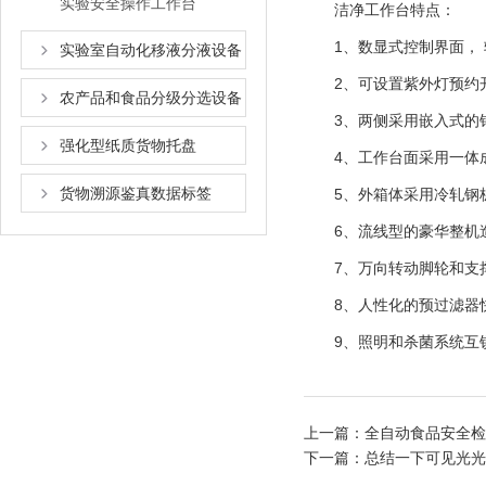
实验安全操作工作台
洁净工作台特点：
1、数显式控制界面， 
实验室自动化移液分液设备
2、可设置紫外灯预约开
农产品和食品分级分选设备
3、两侧采用嵌入式的钢
强化型纸质货物托盘
4、工作台面采用一体成
货物溯源鉴真数据标签
5、外箱体采用冷轧钢板
6、流线型的豪华整机造
7、万向转动脚轮和支撑
8、人性化的预过滤器快
9、照明和杀菌系统互锁
上一篇：
全自动食品安全检
下一篇：
总结一下可见光光