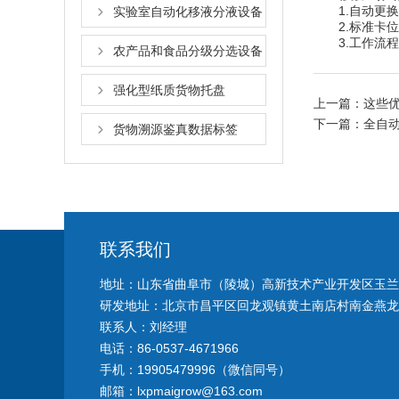
1.自动更换
实验室自动化移液分液设备
2.标准卡位
3.工作流程
农产品和食品分级分选设备
强化型纸质货物托盘
上一篇：
这些
下一篇：
全自
货物溯源鉴真数据标签
联系我们
地址：山东省曲阜市（陵城）高新技术产业开发区玉兰路
研发地址：北京市昌平区回龙观镇黄土南店村南金燕龙办
联系人：刘经理
电话：86-0537-4671966
手机：19905479996（微信同号）
邮箱：lxpmaigrow@163.com