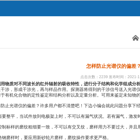
怎样防止光谱仪的偏差
点击次数：2239 发布时间：2021-11
利用物质对不同波长的红外辐射的吸收特性，进行分子结构和化学组成分
互干涉，形成干涉光，再与样品作用。探测器将得到的干涉信号送入光谱
用于有机化合物的定性鉴定和结构分析以及定量分析。可用来鉴定未知物
止光谱仪的偏差？许多用户都不清楚吧！下边小编会就此问題分享下经
面要整平，当试件放到电极架上时，不可以有漏气状况。若有漏气，激发
控制标样的磨纹粗细要一致，不可以有交叉纹，磨样用力不要过大，并且
铬钢磨样时，要应用新砂轮片磨样，磨纹操作要求更严格。