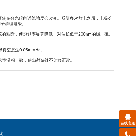
聚焦在分光仪的谱线強度会改变。反复多次放电之后，电极会
刷子清理电极。
的粘附，使透过率显著降低，对波长低于200nm的碳、硫、
空度达0.05mmHg。
求室温相一致，使出射狭缝不偏移正常。
在线客服
询