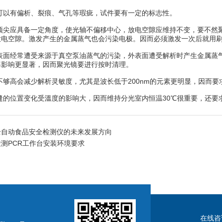
可以有偏析、裂痕、气孔等瑕疵，试件要有一定的标志性。
顶尖应具备一定角度，使光轴不偏移中心，放电空隙应维持不变，要不然
放电空隙。激发产生的金属蒸气也会污染电极。因而必须激发一次后就用
面经常遭受来源于真空泵油蒸气的污染，外表面遭受解析时产生金属蒸气
率影响更显著，因而聚光镜要进行按时清理。
够高会减少解析灵敏度，尤其是波长低于200nm的元素更明显，因而要求真
缝的位置变化受溫度的影响大，因而维持分光室内恒温30℃很重要，还要
全自动食品安全检测仪的未来发展方向
测PCR工作台安装环境要求
在线咨