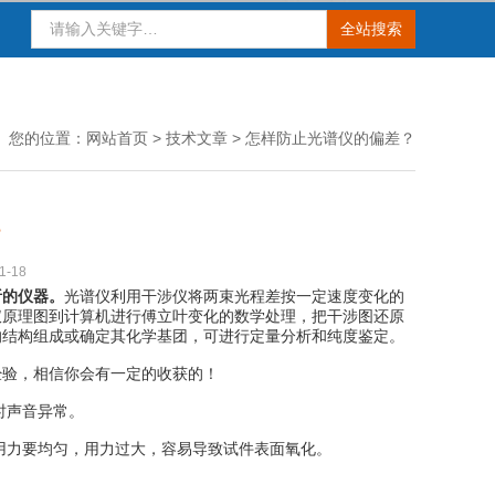
您的位置：
网站首页
>
技术文章
> 怎样防止光谱仪的偏差？
？
-18
析的仪器。
光谱仪利用干涉仪将两束光程差按一定速度变化的
仪原理图到计算机进行傅立叶变化的数学处理，把干涉图还原
的结构组成或确定其化学基团，可进行定量分析和纯度鉴定。
验，相信你会有一定的收获的！
时声音异常。
用力要均匀，用力过大，容易导致试件表面氧化。