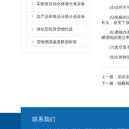
实验室自动化移液分液设备
(4)试件不
农产品和食品分级分选设备
(5)电极的
长尖，改变了
强化型纸质货物托盘
(6)透镜内表
磷谱线的透过
货物溯源鉴真数据标签
(7)真空度不
(8)出射狭
上一篇：
说说
下一篇：
核酸检
联系我们